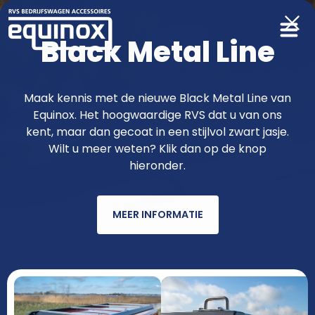
Black Metal Line
Producten
Maak kennis met de nieuwe Black Metal Line van
Equinox. Het hoogwaardige RVS dat u van ons
functioneler & fraaier met RVS van
kent, maar dan gecoat in een stijlvol zwart jasje.
Wilt u meer weten? Klik dan op de knop
Equinox
hieronder.
MEER INFORMATIE
AUTOMERK
MODEL