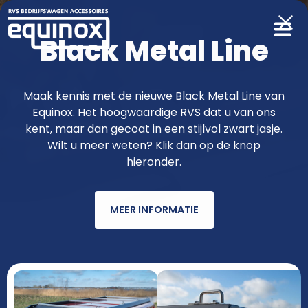
Black Metal Line
Producten
Maak kennis met de nieuwe Black Metal Line van
Equinox. Het hoogwaardige RVS dat u van ons
functioneler & fraaier met RVS van
kent, maar dan gecoat in een stijlvol zwart jasje.
Wilt u meer weten? Klik dan op de knop
Equinox
hieronder.
MEER INFORMATIE
AUTOMERK
MODEL