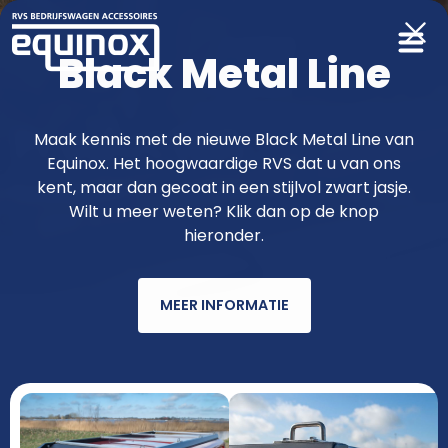
Black Metal Line
Producten
Maak kennis met de nieuwe Black Metal Line van
Equinox. Het hoogwaardige RVS dat u van ons
functioneler & fraaier met RVS van
kent, maar dan gecoat in een stijlvol zwart jasje.
Wilt u meer weten? Klik dan op de knop
Equinox
hieronder.
MEER INFORMATIE
AUTOMERK
MODEL