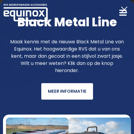
Black Metal Line
Producten
Maak kennis met de nieuwe Black Metal Line van
Equinox. Het hoogwaardige RVS dat u van ons
functioneler & fraaier met RVS van
kent, maar dan gecoat in een stijlvol zwart jasje.
Wilt u meer weten? Klik dan op de knop
Equinox
hieronder.
MEER INFORMATIE
AUTOMERK
MODEL