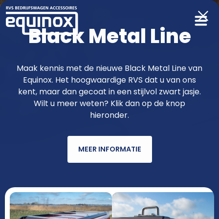
Black Metal Line
Producten
Maak kennis met de nieuwe Black Metal Line van
Equinox. Het hoogwaardige RVS dat u van ons
functioneler & fraaier met RVS van
kent, maar dan gecoat in een stijlvol zwart jasje.
Wilt u meer weten? Klik dan op de knop
Equinox
hieronder.
MEER INFORMATIE
AUTOMERK
MODEL