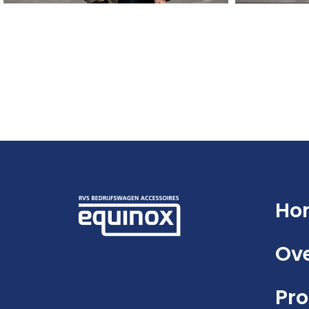
Ho
Ove
Pr