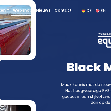
ten
Webshop
Nieuws
Contact
DE
EN
 fraaier met RVS va
Black M
Maak kennis met de nieuw
Het hoogwaardige RVS d
gecoat in een stijlvol zwa
dan op de