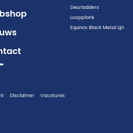
Deurladders
bshop
Loopplank
Equinox Black Metal Lijn
euws
ntact
nt
Disclaimer
Vacatures