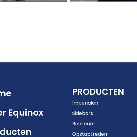
PRODUCTEN
me
Imperialen
r Equinox
Sidebars
Rearbars
oducten
Opstaptreden