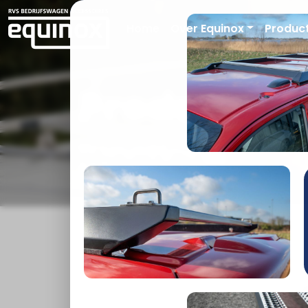
Home
Over Equinox
Produc
Producten
functioneler &
AUTOMERK
MODEL