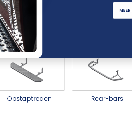
MEER 
Black Metal Lijn
Imperialen
Opstaptreden
Rear-bars