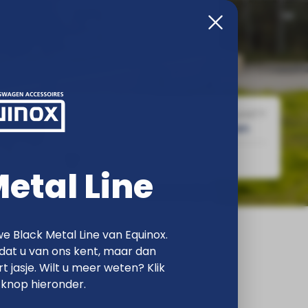
BESTAANDE KLANT?
NIEUWE KLANT?
Inloggen
Registreren
n Equinox
etal Line
e Black Metal Line van Equinox.
at u van ons kent, maar dan
rt jasje. Wilt u meer weten? Klik
 knop hieronder.