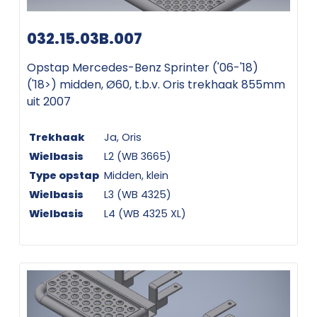
032.15.03B.007
Opstap Mercedes-Benz Sprinter ('06-'18)
('18>) midden, Ø60, t.b.v. Oris trekhaak 855mm
uit 2007
Trekhaak
Ja, Oris
Wielbasis
L2 (WB 3665)
Type opstap
Midden, klein
Wielbasis
L3 (WB 4325)
Wielbasis
L4 (WB 4325 XL)