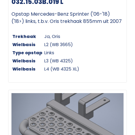
032.15.03B.019 L
Opstap Mercedes-Benz Sprinter ('06-'18)
('18>) links, t.b.v. Oris trekhaak 855mm uit 2007
Trekhaak
Ja, Oris
Wielbasis
L2 (WB 3665)
Type opstap
Links
Wielbasis
L3 (WB 4325)
Wielbasis
L4 (WB 4325 XL)