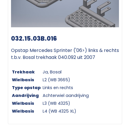
032.15.03B.016
Opstap Mercedes Sprinter ('06>) links & rechts
t.b.v. Bosal trekhaak 040.092 uit 2007
Trekhaak
Ja, Bosal
Wielbasis
L2 (WB 3665)
Type opstap
Links en rechts
Aandrijving
Achterwiel aandrijving
Wielbasis
L3 (WB 4325)
Wielbasis
L4 (WB 4325 XL)