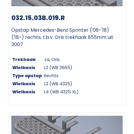
032.15.03B.019.R
Opstap Mercedes-Benz Sprinter ('06-'18)
('18>) rechts, t.b.v. Oris trekhaak 855mm uit
2007
Trekhaak
Ja, Oris
Wielbasis
L2 (WB 3665)
Type opstap
Rechts
Wielbasis
L3 (WB 4325)
Wielbasis
L4 (WB 4325 XL)