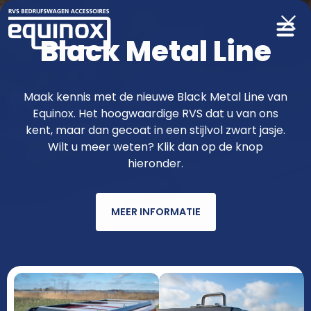
Black Metal Line
Producten
Maak kennis met de nieuwe Black Metal Line van
Equinox. Het hoogwaardige RVS dat u van ons
functioneler & fraaier met RVS van
kent, maar dan gecoat in een stijlvol zwart jasje.
Wilt u meer weten? Klik dan op de knop
Equinox
hieronder.
MEER INFORMATIE
AUTOMERK
MODEL