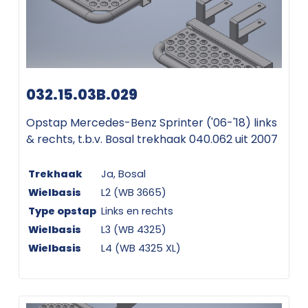
032.15.03B.029
Opstap Mercedes-Benz Sprinter ('06-'18) links
& rechts, t.b.v. Bosal trekhaak 040.062 uit 2007
Trekhaak
Ja, Bosal
Wielbasis
L2 (WB 3665)
Type opstap
Links en rechts
Wielbasis
L3 (WB 4325)
Wielbasis
L4 (WB 4325 XL)