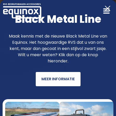
Black Metal Line
Producten
Maak kennis met de nieuwe Black Metal Line van
Equinox. Het hoogwaardige RVS dat u van ons
functioneler & fraaier met RVS van
kent, maar dan gecoat in een stijlvol zwart jasje.
Wilt u meer weten? Klik dan op de knop
Equinox
hieronder.
MEER INFORMATIE
AUTOMERK
MODEL