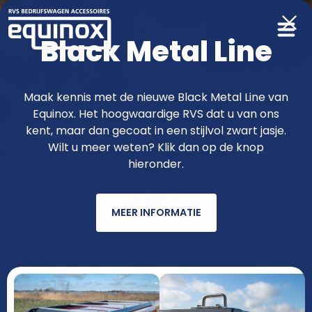
Black Metal Line
Producten
Maak kennis met de nieuwe Black Metal Line van
Equinox. Het hoogwaardige RVS dat u van ons
functioneler & fraaier met RVS van
kent, maar dan gecoat in een stijlvol zwart jasje.
Wilt u meer weten? Klik dan op de knop
Equinox
hieronder.
MEER INFORMATIE
AUTOMERK
MODEL