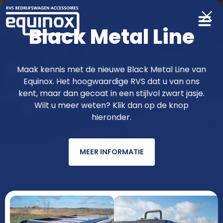
Black Metal Line
Producten
Maak kennis met de nieuwe Black Metal Line van
Equinox. Het hoogwaardige RVS dat u van ons
functioneler & fraaier met RVS van
kent, maar dan gecoat in een stijlvol zwart jasje.
Wilt u meer weten? Klik dan op de knop
Equinox
hieronder.
MEER INFORMATIE
AUTOMERK
MODEL