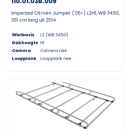
110.01.03B.009
Imperiaal Citroën Jumper ('06>) L2H1, WB 3450,
351 cm lang uit 2014
Wielbasis
L2 (WB 3450)
Dakhoogte
H1
Camera
Camera nee
Loopplank
Loopplank nee