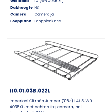
Wielbasis
L4 (WB 4035 XL)
Dakhoogte
H3
Camera
Camera ja
Loopplank
Loopplank nee
110.01.03B.022L
Imperiaal Citroën Jumper ('06>) L4H3, WB
4035XL, met achteruitrij camera, incl.