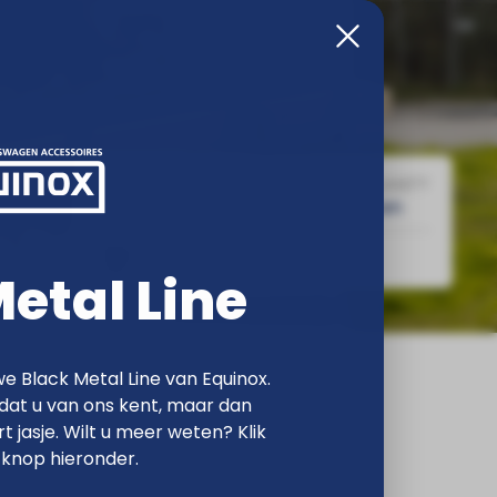
BESTAANDE KLANT?
NIEUWE KLANT?
Inloggen
Registreren
n Equinox
etal Line
e Black Metal Line van Equinox.
at u van ons kent, maar dan
rt jasje. Wilt u meer weten? Klik
 knop hieronder.