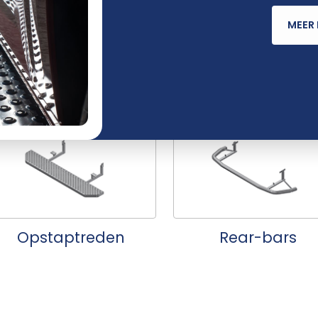
MEER 
Imperialen
Ladders
Opstaptreden
Rear-bars