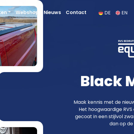
ten
Webshop
Nieuws
Contact
DE
EN
 fraaier met RVS va
Black M
Maak kennis met de nieuw
Het hoogwaardige RVS d
gecoat in een stijlvol zwa
dan op de