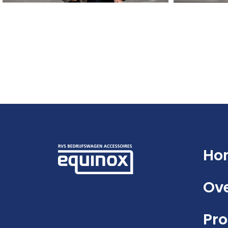
Ho
Ove
Pr