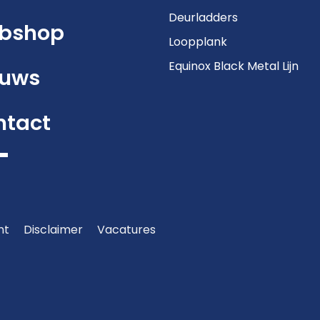
Deurladders
bshop
Loopplank
Equinox Black Metal Lijn
euws
ntact
nt
Disclaimer
Vacatures