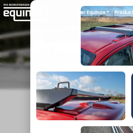
Home
Over Equinox
Produc
Producten
functioneler &
AUTOMERK
MODEL