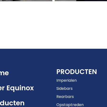
PRODUCTEN
me
Imperialen
r Equinox
Sidebars
Rearbars
oducten
Opstaptreden