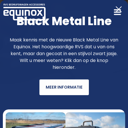
Black Metal Line
Producten
Maak kennis met de nieuwe Black Metal Line van
Equinox. Het hoogwaardige RVS dat u van ons
functioneler & fraaier met RVS van
kent, maar dan gecoat in een stijlvol zwart jasje.
Wilt u meer weten? Klik dan op de knop
Equinox
hieronder.
MEER INFORMATIE
AUTOMERK
MODEL