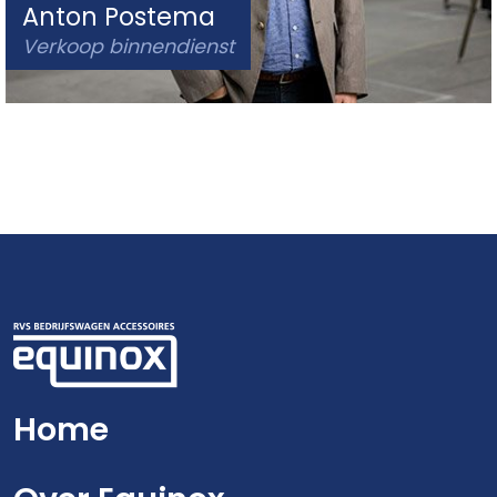
Anton Postema
Verkoop binnendienst
Home