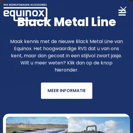
Black Metal Line
Producten
Maak kennis met de nieuwe Black Metal Line van
Equinox. Het hoogwaardige RVS dat u van ons
functioneler & fraaier met RVS van
kent, maar dan gecoat in een stijlvol zwart jasje.
Wilt u meer weten? Klik dan op de knop
Equinox
hieronder.
MEER INFORMATIE
AUTOMERK
MODEL