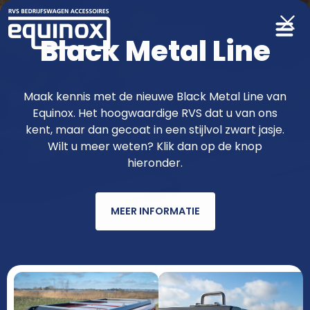
Black Metal Line
Producten
Maak kennis met de nieuwe Black Metal Line van
Equinox. Het hoogwaardige RVS dat u van ons
functioneler & fraaier met RVS van
kent, maar dan gecoat in een stijlvol zwart jasje.
Wilt u meer weten? Klik dan op de knop
Equinox
hieronder.
MEER INFORMATIE
AUTOMERK
MODEL