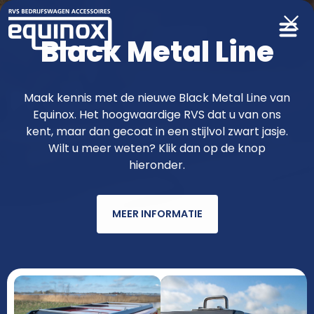
Black Metal Line
Producten
Maak kennis met de nieuwe Black Metal Line van
Equinox. Het hoogwaardige RVS dat u van ons
functioneler & fraaier met RVS van
kent, maar dan gecoat in een stijlvol zwart jasje.
Wilt u meer weten? Klik dan op de knop
Equinox
hieronder.
MEER INFORMATIE
AUTOMERK
MODEL