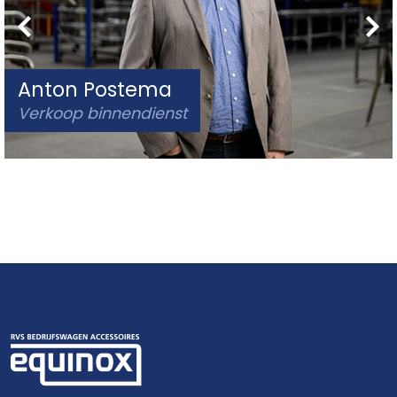
Anton Postema
Verkoop binnendienst