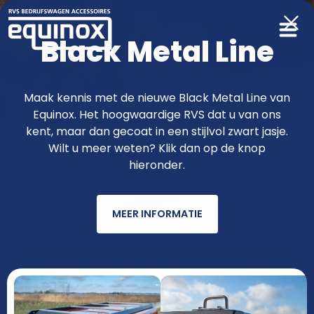
Black Metal Line
Producten
Maak kennis met de nieuwe Black Metal Line van
Equinox. Het hoogwaardige RVS dat u van ons
functioneler & fraaier met RVS van
kent, maar dan gecoat in een stijlvol zwart jasje.
Wilt u meer weten? Klik dan op de knop
Equinox
hieronder.
MEER INFORMATIE
AUTOMERK
MODEL